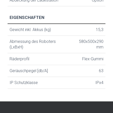
Abdeckung der Ladestation
Option
EIGENSCHAFTEN
Gewicht inkl. Akkus (kg)
15,3
Abmessung des Roboters
580x500x290
(LxBxH)
mm
Räderprofil
Flex-Gummi
Geräuschpegel [db/A]
63
IP Schutzklasse
IPx4