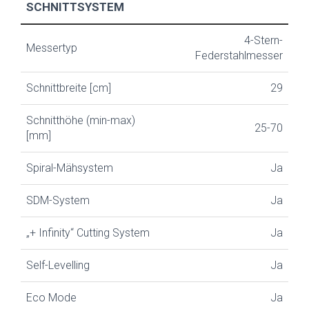
SCHNITTSYSTEM
4-Stern-
Messertyp
Federstahlmesser
Schnittbreite [cm]
29
Schnitthöhe (min-max)
25-70
[mm]
Spiral-Mähsystem
Ja
SDM-System
Ja
„+ Infinity“ Cutting System
Ja
Self-Levelling
Ja
Eco Mode
Ja