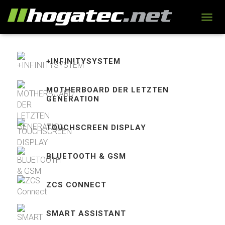
N
A
V
I
+INFINITYSYSTEM
G
A
T
MOTHERBOARD DER LETZTEN
I
GENERATION
O
N
U
TOUCHSCREEN DISPLAY
M
S
C
BLUETOOTH & GSM
H
A
L
ZCS CONNECT
T
E
N
SMART ASSISTANT