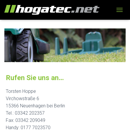
N
A
V
I
G
A
T
I
O
N
U
M
Rufen Sie uns an…
S
C
Torsten Hoppe
H
A
Virchowstraße 6
L
15366 Neuenhagen bei Berlin
T
Tel.: 03342 202357
E
N
Fax: 03342 209049
Handy: 0177 7023570