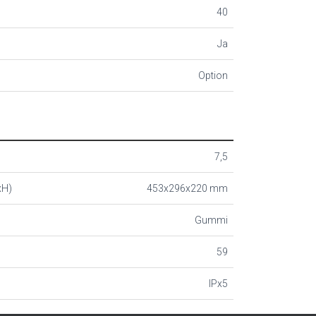
40
Ja
Option
7,5
xH)
453x296x220 mm
Gummi
59
IPx5