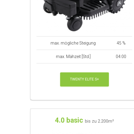
max. mögliche Steigung
45 %
max. Mähzeit [Std.]
04:00
TWENTY ELITE S+
4.0 basic
bis zu 2.200m²