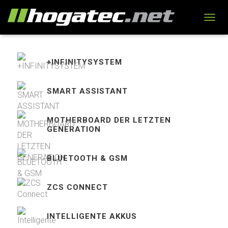
N
A
V
I
+INFINITYSYSTEM
G
A
T
SMART ASSISTANT
I
O
N
MOTHERBOARD DER LETZTEN
U
GENERATION
M
S
C
BLUETOOTH & GSM
H
A
L
ZCS CONNECT
T
E
N
INTELLIGENTE AKKUS