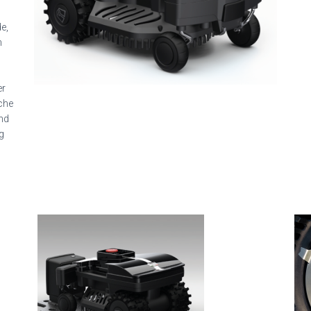
e,
n
er
che
und
g