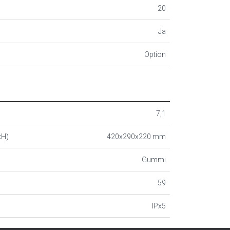
20
Ja
Option
7,1
xH)
420x290x220 mm
Gummi
59
IPx5