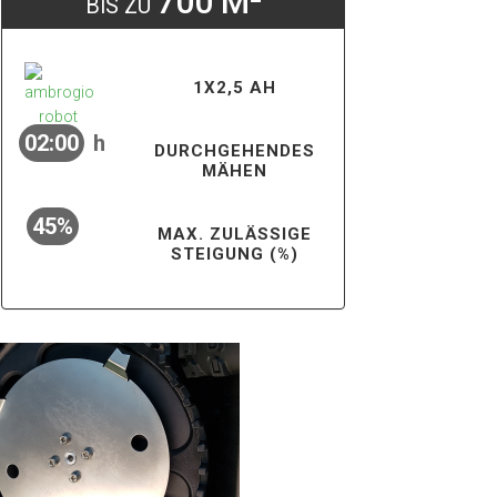
700 M²
BIS ZU
1X2,5 AH
02:00
h
DURCHGEHENDES
MÄHEN
45%
MAX. ZULÄSSIGE
STEIGUNG (%)