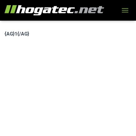
N
A
V
I
{AG}1{/AG}
G
A
T
I
O
N
U
M
S
C
H
A
L
T
E
N