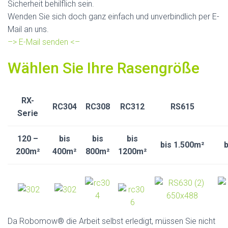
Sicherheit behilflich sein.
Wenden Sie sich doch ganz einfach und unverbindlich per E-
Mail an uns.
–> E-Mail senden <–
Wählen Sie Ihre Rasengröße
RX-
RC304
RC308
RC312
RS615
Serie
120 –
bis
bis
bis
bis 1.500m²
b
200m²
400m²
800m²
1200m²
Da Robomow® die Arbeit selbst erledigt, müssen Sie nicht