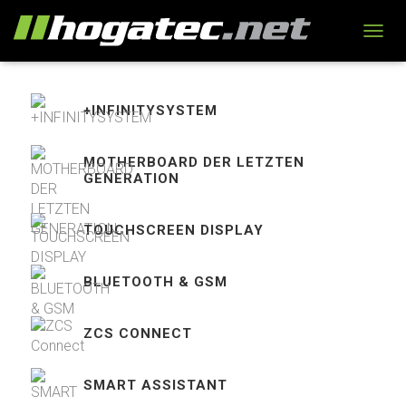
N
A
V
I
+INFINITYSYSTEM
G
A
T
MOTHERBOARD DER LETZTEN
I
GENERATION
O
N
U
TOUCHSCREEN DISPLAY
M
S
C
BLUETOOTH & GSM
H
A
L
ZCS CONNECT
T
E
N
SMART ASSISTANT