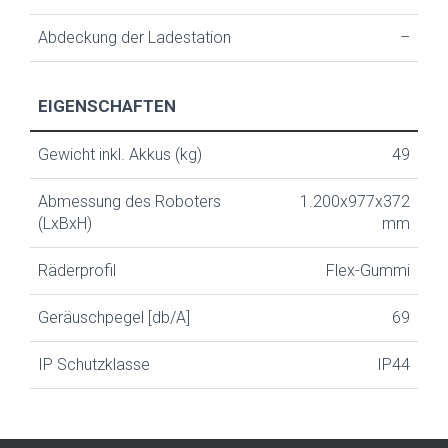
Abdeckung der Ladestation
–
EIGENSCHAFTEN
Gewicht inkl. Akkus (kg)
49
Abmessung des Roboters
1.200x977x372
(LxBxH)
mm
Räderprofil
Flex-Gummi
Geräuschpegel [db/A]
69
IP Schutzklasse
IP44