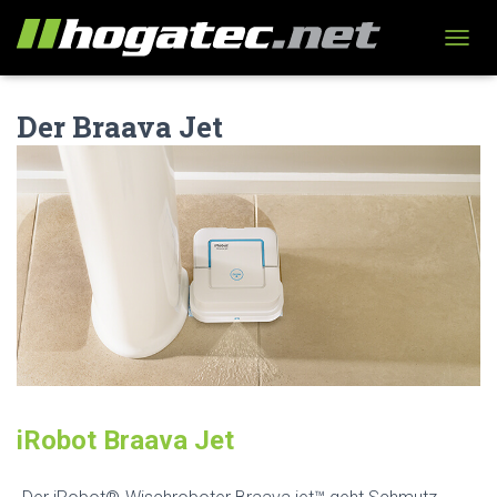
N
A
V
Der Braava Jet
I
G
A
T
I
O
N
U
M
S
C
H
A
L
T
iRobot Braava Jet
E
N