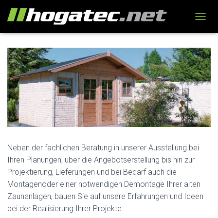
N
A
V
I
G
A
T
I
O
N
U
M
S
C
Neben der fachlichen Beratung in unserer Ausstellung bei
H
Ihren Planungen, über die Angebotserstellung bis hin zur
A
Projektierung, Lieferungen und bei Bedarf auch die
L
T
Montagenoder einer notwendigen Demontage Ihrer alten
E
Zaunanlagen, bauen Sie auf unsere Erfahrungen und Ideen
N
bei der Realisierung Ihrer Projekte.