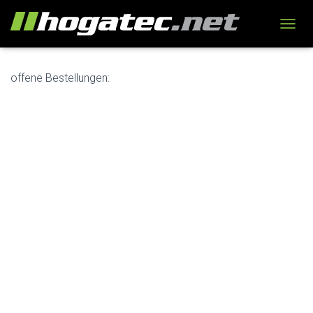
N
A
V
I
offene Bestellungen:
G
A
T
I
O
N
U
M
S
C
H
A
L
T
E
N