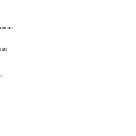
pressor
satz
le