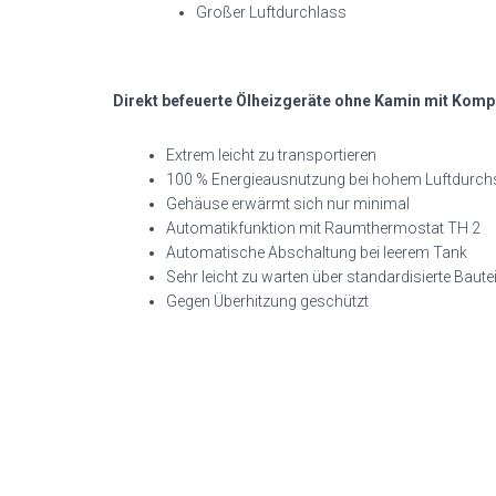
Großer Luftdurchlass
Direkt befeuerte Ölheizgeräte ohne Kamin mit Kom
Extrem leicht zu transportieren
100 % Energieausnutzung bei hohem Luftdurch
Gehäuse erwärmt sich nur minimal
Automatikfunktion mit Raumthermostat TH 2
Automatische Abschaltung bei leerem Tank
Sehr leicht zu warten über standardisierte Bautei
Gegen Überhitzung geschützt