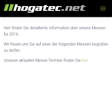
N
A
V
I
Hier finden Sie detaillierte Information über unsere Messen
G
für 2016.
A
T
Wir freuen uns Sie auf einer der folgenden Messen begrüßen
I
zu dürfen.
O
N
Unseren aktuellen Messe-Termine finden Sie
hier
.
U
M
S
C
H
A
L
T
E
N