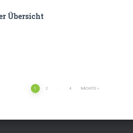
r Übersicht
tion
1
2
…
4
NÄCHSTE